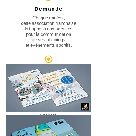
Demande
Chaque années,
cette association
tranchaise
fait appel à nos services
pour la communication
de ses plannings
et évènements sportifs.
Produit
s
Affiche
Dépliant
Flyer
Brochure
Bon repas
Panneau
T-shirt