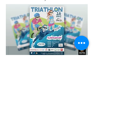
>
Créations graphiques
Facebook
Notre actualité sur
YouTube
et sur
Catalogue
Téléchargez notre