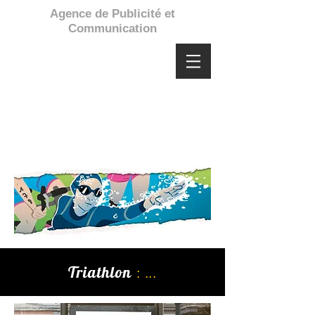
Agence de Publicité et
Communication
Triathlon
:
...