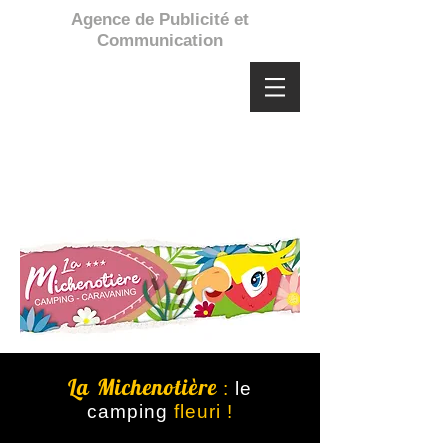
Agence de Publicité et
Communication
La Michenotière
:
le
camping
fleuri
!